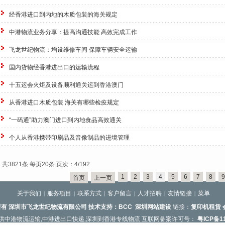
经香港进口到内地的木质包装的海关规定
中港物流业务分享：提高沟通技能 高效完成工作
飞龙世纪物流：增设维修车间 保障车辆安全运输
国内货物经香港进出口的运输流程
十五运会火炬及设备顺利通关运到香港澳门
从香港进口木质包装 海关有哪些检疫规定
“一码通”助力澳门进口到内地食品高效通关
个人从香港携带印刷品及音像制品的进境管理
共3821条 每页20条 页次：4/192
1
2
3
4
5
6
7
8
9
首页
上一页
关于我们
服务项目
联系方式
客户留言
人才招聘
友情链接
菜单
|
|
|
|
|
|
有 深圳市飞龙世纪物流有限公司 技术支持：
BCC
深圳网站建设
链接：
复印机租赁
名称
|
供
中港物流运输
,
中港进出口快递
,
深圳到香港专线物流
互联网备案许可号：
粤ICP备1