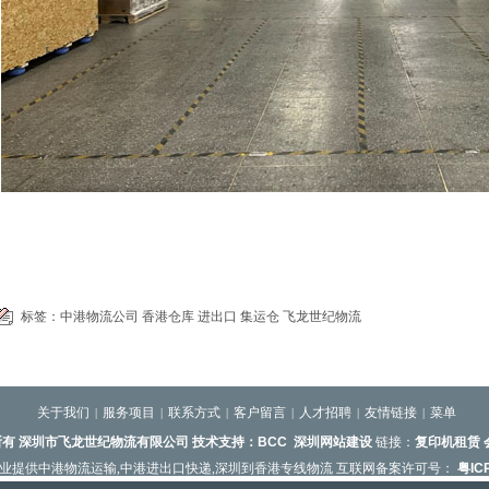
标签：
中港物流公司
香港仓库
进出口
集运仓
飞龙世纪物流
关于我们
服务项目
联系方式
客户留言
人才招聘
友情链接
菜单
|
|
|
|
|
|
有 深圳市飞龙世纪物流有限公司 技术支持：
BCC
深圳网站建设
链接：
复印机租赁
名称
|
业提供
中港物流运输
,
中港进出口快递
,
深圳到香港专线物流
互联网备案许可号：
粤IC