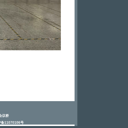
会议桥
P备11070106号