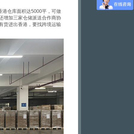
香港仓库面积达
5000
平，可做
还增加三家仓储派送合作商协
有货进出香港，要找跨境运输