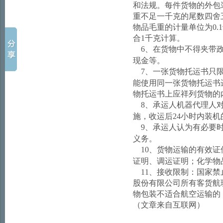
和法规。每件货物的外包
重不足一千克的尾数四舍
物品毛重的计量单位为
0.1
合
1
千克计算。
6
、在货物中不得夹带
现金等。
7
、一张货物托运书只
能使用同一张货物托运书
物托运书上应祥列货物的
8
、承运人机器代理人
施，收运后
24
小时内装机
9
、承运人认为有必要
义务。
10
、货物运输的有效证
证明、调运证明；化学物
11
、接收限制：国家禁
股份有限公司所有客货航
物包装不适合航空运输的
（文章来自互联网）