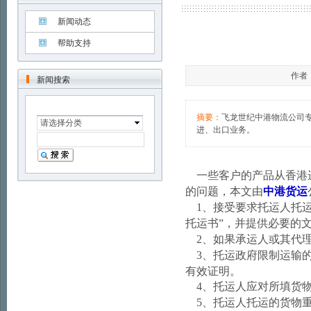
新闻动态
帮助支持
作者：
新闻搜索
摘要：
飞龙世纪中港物流公司
请选择分类
进、出口业务。
一些客户的产品从香港
的问题，
本文由
中港货运
1
、接受要求托运人托
托运书
”
，并提供必要的
2
、如果承运人或其代
3
、托运政府限制运输
有效证明。
4
、托运人应对所填货
5
、托运人托运的货物