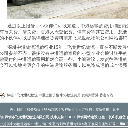
通过以上报价，小伙伴们可以知道，中港运输的费用和国内
有报关费、清关费、香港入仓登记费、停车费等其它费用。想要
的小伙伴可以提供详细出货资料前来飞龙世纪物流公司网站咨询
深耕中港物流运输行业
15
年，飞龙世纪物流一直在不断发展
公司参差不齐，很多没有中港运输资质的小型企业会通过转手的
需要付的中港运输费用相对会高一些。小编建议，发货往香港的
会可以实地考察合作的中港运输服务商，以免造成运输成本浪费
标签：
飞龙世纪物流
中港运输价格
中港物流费用
发货到香港
香港专线
关于我们
服务项目
联系方式
客户留言
人才招聘
友情链接
菜单
|
|
|
|
|
|
有 深圳市飞龙世纪物流有限公司 技术支持：
BCC
深圳网站建设
链接：
复印机租赁
名称
|
业提供
中港物流运输
,
中港进出口快递
,
深圳到香港专线物流
互联网备案许可号：
粤IC