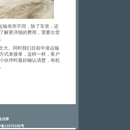
运输有所不同，除了车资，还
了解更详细的费用，需要出货
。
壮大。同时我们目前中港运输
方式来接单，这样一样，客户
小伙伴时最好确认清楚，有机
。
会议桥
P备11070106号